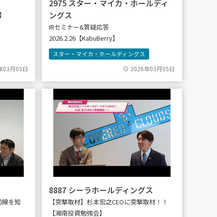
2975 スター・マイカ・ホールディ
ングス
y】
IRセミナー&質疑応答
2026.2.26【KabuBerry】
スター・マイカ・ホールディングス
年03月05日
2026年03月05日
8887 シーラホールディングス
前線を知
【突撃取材】杉本宏之CEOに突撃取材！！
【湘南投資勉強会】