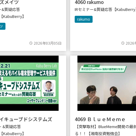
 ビズメイツ
4060 rakumo
ナー&質疑応答
IRセミナー&質疑応答【KabuBerr
9【KabuBerry】
rakumo
ツ
2026年03月05日
2026
 アイキューブドシステムズ
4069 ＢｌｕｅＭｅｍｅ
ー &質疑応答
【突撃取材】BlueMeme開発の最
1【KabuBerry】
る！！【湘南投資勉強会】