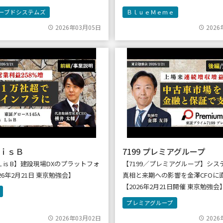
ーブドシステムズ
ＢｌｕｅＭｅｍｅ
2026年03月05日
2026
 ＬｉｓＢ
7199 プレミアグループ
／L is B】建設現場DXのプラットフォ
【7199／プレミアグループ】シス
26年2月21日 東京勉強会】
真相と来期への影響を金澤CFOに
【2026年2月21日開催 東京勉強会
プレミアグループ
2026年03月02日
2026