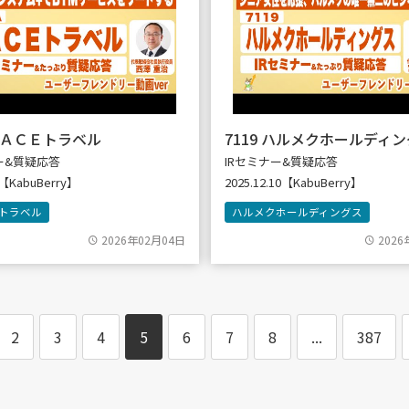
 ＩＡＣＥトラベル
7119 ハルメクホールディ
ナー&質疑応答
IRセミナー&質疑応答
8【KabuBerry】
2025.12.10【KabuBerry】
トラベル
ハルメクホールディングス
2026年02月04日
2026
2
3
4
5
6
7
8
...
387