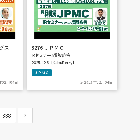
ングス
3276 ＪＰＭＣ
IRセミナー&質疑応答
2025.12.6【KabuBerry】
ＪＰＭＣ
年02月04日
2026年02月04日
388