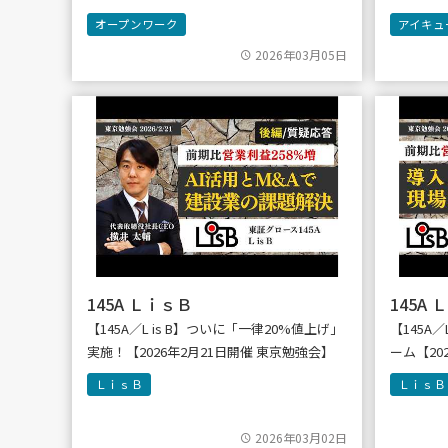
オープンワーク
アイキュ
2026年03月05日
145A ＬｉｓＢ
145A
【145A／L is B】ついに「一律20%値上げ」
【145A
実施！【2026年2月21日開催 東京勉強会】
ーム【20
ＬｉｓＢ
ＬｉｓＢ
2026年03月02日