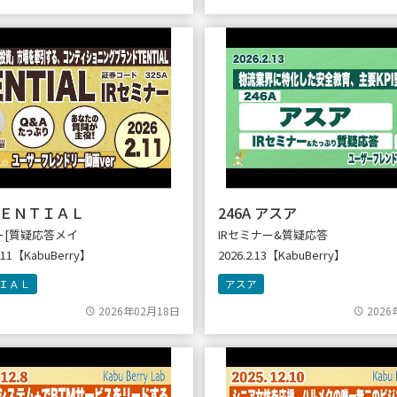
 ＴＥＮＴＩＡＬ
246A アスア
ー[質疑応答メイ
IRセミナー&質疑応答
2.11【KabuBerry】
2026.2.13【KabuBerry】
ＩＡＬ
アスア
2026年02月18日
2026