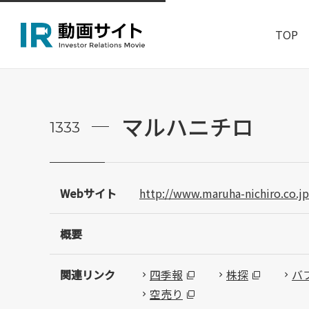
TOP
マルハニチロ
1333
Webサイト
http://www.maruha-nichiro.co.jp
概要
関連リンク
四季報
株探
バ
空売り