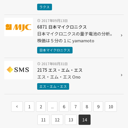
ラクス
2017年09月13日
6871 日本マイクロニクス
日本マイクロ二クスの量子電池の分析。
株価は５分の１に yamamoto
日本マイクロニクス
2017年08月31日
2175 エス・エム・エス
エス・エム・エス Ono
エス・エム・エス
1
2
...
6
7
8
9
10
11
12
13
14